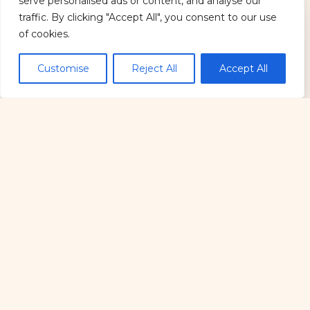
serve personalised ads or content, and analyse our
traffic. By clicking "Accept All", you consent to our use
Envíanos un mensaje
of cookies.
Contact us
15 % de descuento
Customise
Reject All
Accept All
Nombre
*
Open c
Nombre
Apellidos
Correo electrónico
*
C
Comentario o mensaje
o
m
e
n
t
a